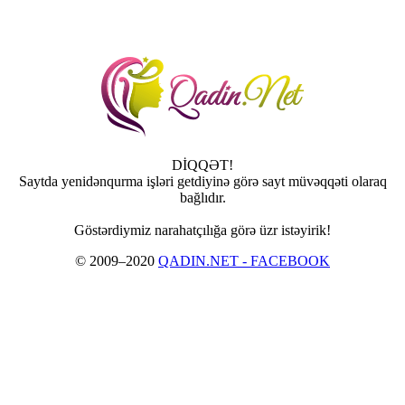
DİQQƏT!
Saytda yenidənqurma işləri getdiyinə görə sayt müvəqqəti olaraq
bağlıdır.
Göstərdiymiz narahatçılığa görə üzr istəyirik!
© 2009–2020
QADIN.NET - FACEBOOK