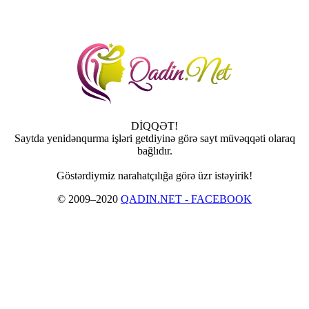
DİQQƏT!
Saytda yenidənqurma işləri getdiyinə görə sayt müvəqqəti olaraq
bağlıdır.
Göstərdiymiz narahatçılığa görə üzr istəyirik!
© 2009–2020
QADIN.NET - FACEBOOK