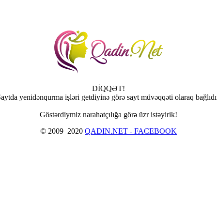
DİQQƏT!
aytda yenidənqurma işləri getdiyinə görə sayt müvəqqəti olaraq bağlıdı
Göstərdiymiz narahatçılığa görə üzr istəyirik!
© 2009–2020
QADIN.NET - FACEBOOK