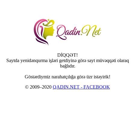
DİQQƏT!
Saytda yenidənqurma işləri getdiyinə görə sayt müvəqqəti olaraq
bağlıdır.
Göstərdiymiz narahatçılığa görə üzr istəyirik!
© 2009–2020
QADIN.NET - FACEBOOK