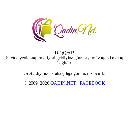
DİQQƏT!
Saytda yenidənqurma işləri getdiyinə görə sayt müvəqqəti olaraq
bağlıdır.
Göstərdiymiz narahatçılığa görə üzr istəyirik!
© 2009–2020
QADIN.NET - FACEBOOK