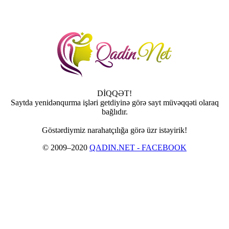
DİQQƏT!
Saytda yenidənqurma işləri getdiyinə görə sayt müvəqqəti olaraq
bağlıdır.
Göstərdiymiz narahatçılığa görə üzr istəyirik!
© 2009–2020
QADIN.NET - FACEBOOK