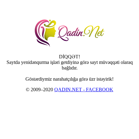
DİQQƏT!
Saytda yenidənqurma işləri getdiyinə görə sayt müvəqqəti olaraq
bağlıdır.
Göstərdiymiz narahatçılığa görə üzr istəyirik!
© 2009–2020
QADIN.NET - FACEBOOK