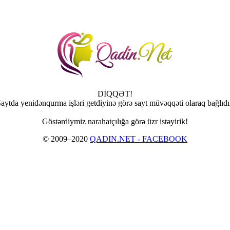
DİQQƏT!
aytda yenidənqurma işləri getdiyinə görə sayt müvəqqəti olaraq bağlıdı
Göstərdiymiz narahatçılığa görə üzr istəyirik!
© 2009–2020
QADIN.NET - FACEBOOK