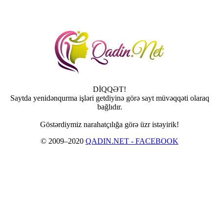
DİQQƏT!
Saytda yenidənqurma işləri getdiyinə görə sayt müvəqqəti olaraq
bağlıdır.
Göstərdiymiz narahatçılığa görə üzr istəyirik!
© 2009–2020
QADIN.NET - FACEBOOK