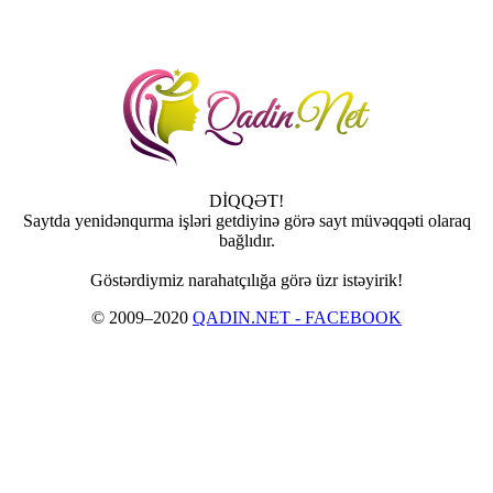
DİQQƏT!
Saytda yenidənqurma işləri getdiyinə görə sayt müvəqqəti olaraq
bağlıdır.
Göstərdiymiz narahatçılığa görə üzr istəyirik!
© 2009–2020
QADIN.NET - FACEBOOK