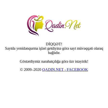
DİQQƏT!
Saytda yenidənqurma işləri getdiyinə görə sayt müvəqqəti olaraq
bağlıdır.
Göstərdiymiz narahatçılığa görə üzr istəyirik!
© 2009–2020
QADIN.NET - FACEBOOK