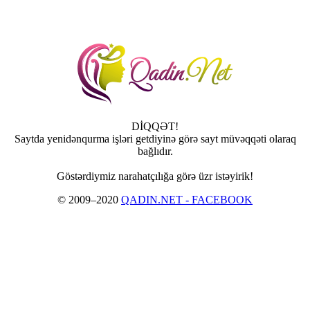
DİQQƏT!
Saytda yenidənqurma işləri getdiyinə görə sayt müvəqqəti olaraq
bağlıdır.
Göstərdiymiz narahatçılığa görə üzr istəyirik!
© 2009–2020
QADIN.NET - FACEBOOK