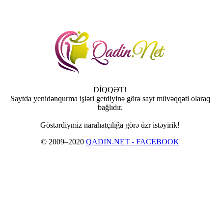
DİQQƏT!
Saytda yenidənqurma işləri getdiyinə görə sayt müvəqqəti olaraq
bağlıdır.
Göstərdiymiz narahatçılığa görə üzr istəyirik!
© 2009–2020
QADIN.NET - FACEBOOK