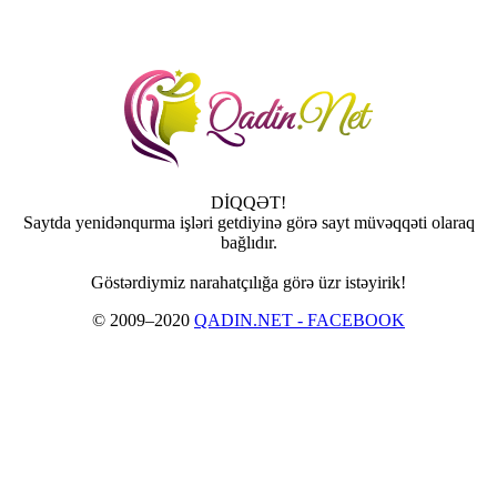
DİQQƏT!
Saytda yenidənqurma işləri getdiyinə görə sayt müvəqqəti olaraq
bağlıdır.
Göstərdiymiz narahatçılığa görə üzr istəyirik!
© 2009–2020
QADIN.NET - FACEBOOK