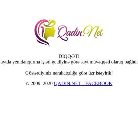
DİQQƏT!
aytda yenidənqurma işləri getdiyinə görə sayt müvəqqəti olaraq bağlıdı
Göstərdiymiz narahatçılığa görə üzr istəyirik!
© 2009–2020
QADIN.NET - FACEBOOK