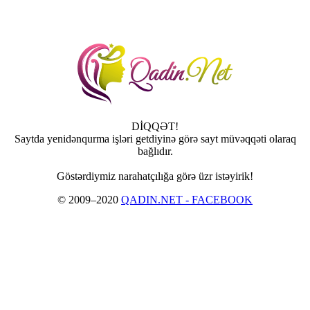
DİQQƏT!
Saytda yenidənqurma işləri getdiyinə görə sayt müvəqqəti olaraq
bağlıdır.
Göstərdiymiz narahatçılığa görə üzr istəyirik!
© 2009–2020
QADIN.NET - FACEBOOK