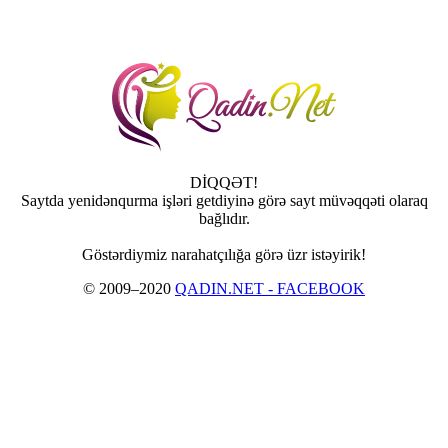
DİQQƏT!
Saytda yenidənqurma işləri getdiyinə görə sayt müvəqqəti olaraq
bağlıdır.
Göstərdiymiz narahatçılığa görə üzr istəyirik!
© 2009–2020
QADIN.NET - FACEBOOK