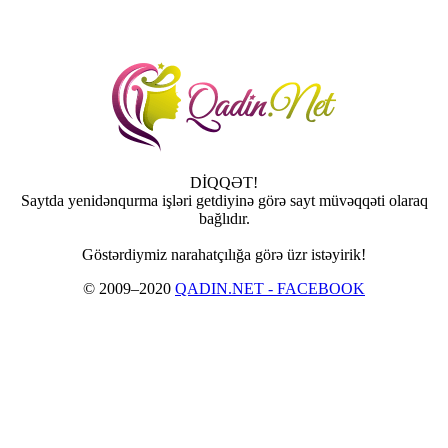
DİQQƏT!
Saytda yenidənqurma işləri getdiyinə görə sayt müvəqqəti olaraq
bağlıdır.
Göstərdiymiz narahatçılığa görə üzr istəyirik!
© 2009–2020
QADIN.NET - FACEBOOK