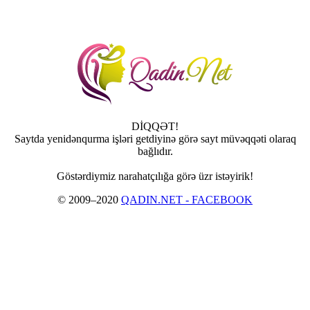
DİQQƏT!
Saytda yenidənqurma işləri getdiyinə görə sayt müvəqqəti olaraq
bağlıdır.
Göstərdiymiz narahatçılığa görə üzr istəyirik!
© 2009–2020
QADIN.NET - FACEBOOK