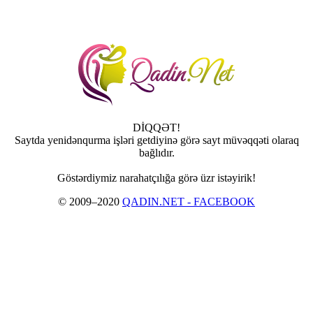
DİQQƏT!
Saytda yenidənqurma işləri getdiyinə görə sayt müvəqqəti olaraq
bağlıdır.
Göstərdiymiz narahatçılığa görə üzr istəyirik!
© 2009–2020
QADIN.NET - FACEBOOK