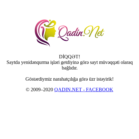
DİQQƏT!
Saytda yenidənqurma işləri getdiyinə görə sayt müvəqqəti olaraq
bağlıdır.
Göstərdiymiz narahatçılığa görə üzr istəyirik!
© 2009–2020
QADIN.NET - FACEBOOK