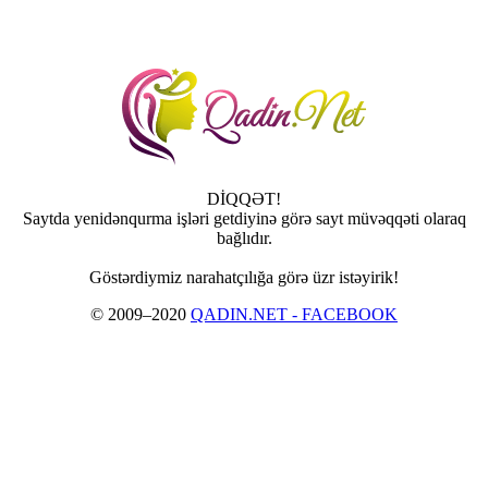
DİQQƏT!
Saytda yenidənqurma işləri getdiyinə görə sayt müvəqqəti olaraq
bağlıdır.
Göstərdiymiz narahatçılığa görə üzr istəyirik!
© 2009–2020
QADIN.NET - FACEBOOK