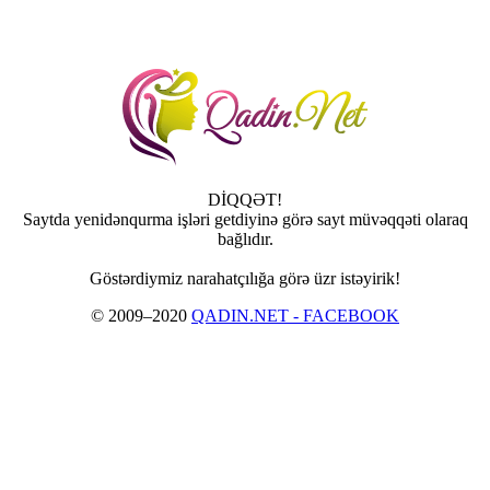
DİQQƏT!
Saytda yenidənqurma işləri getdiyinə görə sayt müvəqqəti olaraq
bağlıdır.
Göstərdiymiz narahatçılığa görə üzr istəyirik!
© 2009–2020
QADIN.NET - FACEBOOK