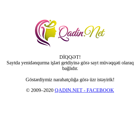
DİQQƏT!
Saytda yenidənqurma işləri getdiyinə görə sayt müvəqqəti olaraq
bağlıdır.
Göstərdiymiz narahatçılığa görə üzr istəyirik!
© 2009–2020
QADIN.NET - FACEBOOK