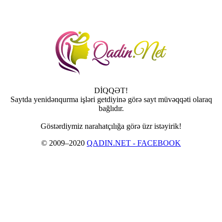
DİQQƏT!
Saytda yenidənqurma işləri getdiyinə görə sayt müvəqqəti olaraq
bağlıdır.
Göstərdiymiz narahatçılığa görə üzr istəyirik!
© 2009–2020
QADIN.NET - FACEBOOK