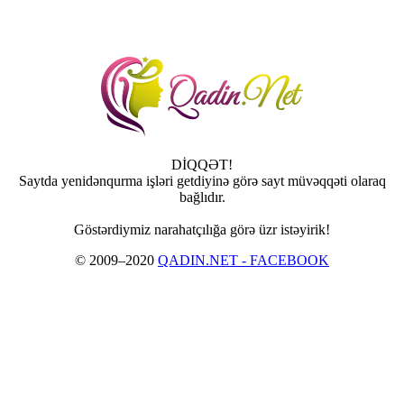
DİQQƏT!
Saytda yenidənqurma işləri getdiyinə görə sayt müvəqqəti olaraq
bağlıdır.
Göstərdiymiz narahatçılığa görə üzr istəyirik!
© 2009–2020
QADIN.NET - FACEBOOK