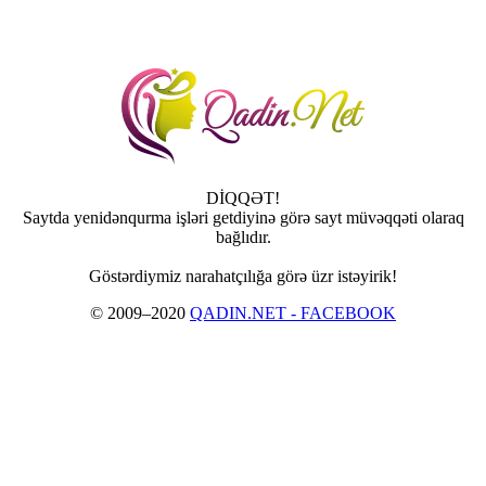
DİQQƏT!
Saytda yenidənqurma işləri getdiyinə görə sayt müvəqqəti olaraq
bağlıdır.
Göstərdiymiz narahatçılığa görə üzr istəyirik!
© 2009–2020
QADIN.NET - FACEBOOK