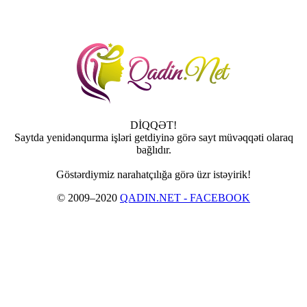
DİQQƏT!
Saytda yenidənqurma işləri getdiyinə görə sayt müvəqqəti olaraq
bağlıdır.
Göstərdiymiz narahatçılığa görə üzr istəyirik!
© 2009–2020
QADIN.NET - FACEBOOK