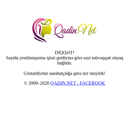
DİQQƏT!
Saytda yenidənqurma işləri getdiyinə görə sayt müvəqqəti olaraq
bağlıdır.
Göstərdiymiz narahatçılığa görə üzr istəyirik!
© 2009–2020
QADIN.NET - FACEBOOK