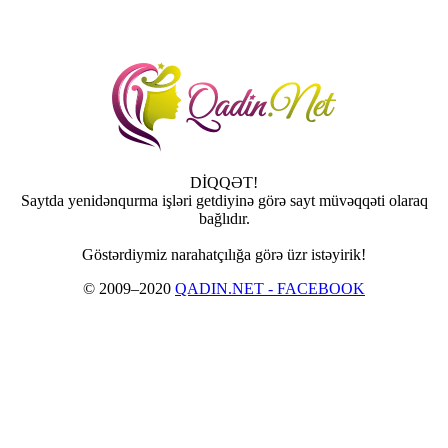
DİQQƏT!
Saytda yenidənqurma işləri getdiyinə görə sayt müvəqqəti olaraq
bağlıdır.
Göstərdiymiz narahatçılığa görə üzr istəyirik!
© 2009–2020
QADIN.NET - FACEBOOK