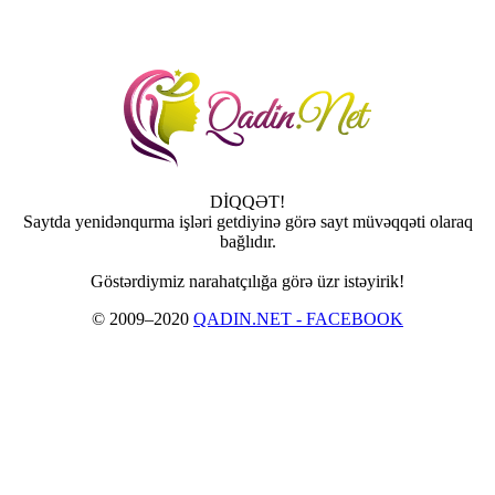
DİQQƏT!
Saytda yenidənqurma işləri getdiyinə görə sayt müvəqqəti olaraq
bağlıdır.
Göstərdiymiz narahatçılığa görə üzr istəyirik!
© 2009–2020
QADIN.NET - FACEBOOK