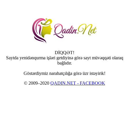
DİQQƏT!
Saytda yenidənqurma işləri getdiyinə görə sayt müvəqqəti olaraq
bağlıdır.
Göstərdiymiz narahatçılığa görə üzr istəyirik!
© 2009–2020
QADIN.NET - FACEBOOK