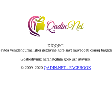
DİQQƏT!
aytda yenidənqurma işləri getdiyinə görə sayt müvəqqəti olaraq bağlıdı
Göstərdiymiz narahatçılığa görə üzr istəyirik!
© 2009–2020
QADIN.NET - FACEBOOK