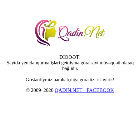
DİQQƏT!
Saytda yenidənqurma işləri getdiyinə görə sayt müvəqqəti olaraq
bağlıdır.
Göstərdiymiz narahatçılığa görə üzr istəyirik!
© 2009–2020
QADIN.NET - FACEBOOK