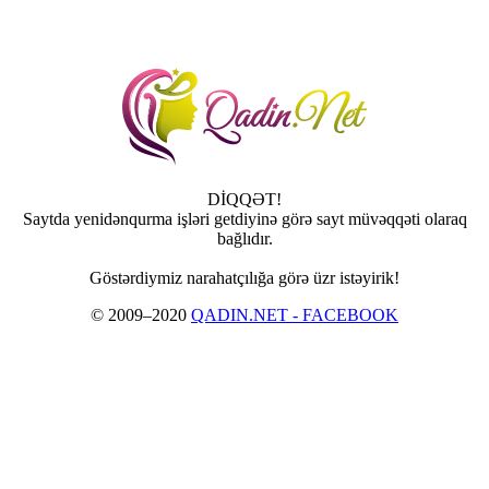
DİQQƏT!
Saytda yenidənqurma işləri getdiyinə görə sayt müvəqqəti olaraq
bağlıdır.
Göstərdiymiz narahatçılığa görə üzr istəyirik!
© 2009–2020
QADIN.NET - FACEBOOK