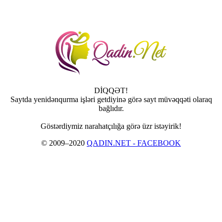
DİQQƏT!
Saytda yenidənqurma işləri getdiyinə görə sayt müvəqqəti olaraq
bağlıdır.
Göstərdiymiz narahatçılığa görə üzr istəyirik!
© 2009–2020
QADIN.NET - FACEBOOK