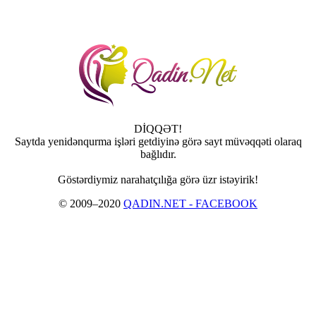
DİQQƏT!
Saytda yenidənqurma işləri getdiyinə görə sayt müvəqqəti olaraq
bağlıdır.
Göstərdiymiz narahatçılığa görə üzr istəyirik!
© 2009–2020
QADIN.NET - FACEBOOK