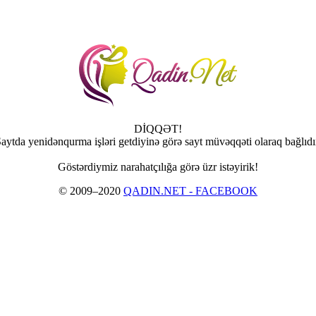
DİQQƏT!
aytda yenidənqurma işləri getdiyinə görə sayt müvəqqəti olaraq bağlıdı
Göstərdiymiz narahatçılığa görə üzr istəyirik!
© 2009–2020
QADIN.NET - FACEBOOK