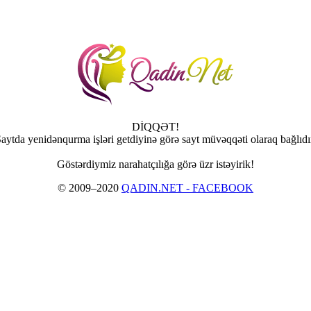
DİQQƏT!
aytda yenidənqurma işləri getdiyinə görə sayt müvəqqəti olaraq bağlıdı
Göstərdiymiz narahatçılığa görə üzr istəyirik!
© 2009–2020
QADIN.NET - FACEBOOK