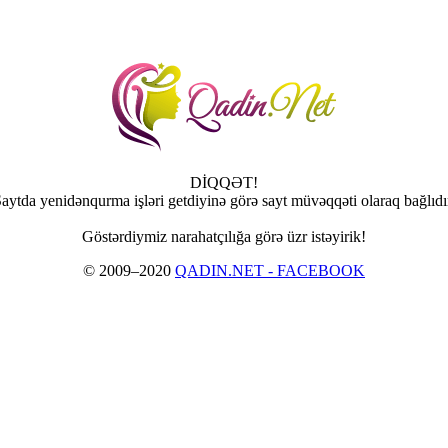
DİQQƏT!
aytda yenidənqurma işləri getdiyinə görə sayt müvəqqəti olaraq bağlıdı
Göstərdiymiz narahatçılığa görə üzr istəyirik!
© 2009–2020
QADIN.NET - FACEBOOK