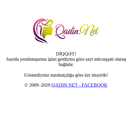
DİQQƏT!
Saytda yenidənqurma işləri getdiyinə görə sayt müvəqqəti olaraq
bağlıdır.
Göstərdiymiz narahatçılığa görə üzr istəyirik!
© 2009–2020
QADIN.NET - FACEBOOK