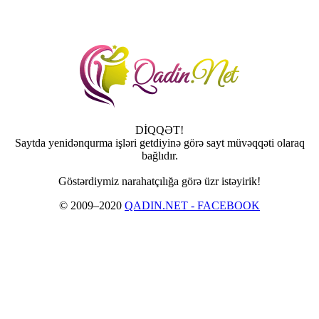
DİQQƏT!
Saytda yenidənqurma işləri getdiyinə görə sayt müvəqqəti olaraq
bağlıdır.
Göstərdiymiz narahatçılığa görə üzr istəyirik!
© 2009–2020
QADIN.NET - FACEBOOK