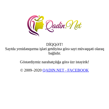
DİQQƏT!
Saytda yenidənqurma işləri getdiyinə görə sayt müvəqqəti olaraq
bağlıdır.
Göstərdiymiz narahatçılığa görə üzr istəyirik!
© 2009–2020
QADIN.NET - FACEBOOK