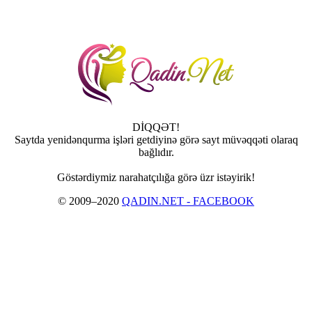
DİQQƏT!
Saytda yenidənqurma işləri getdiyinə görə sayt müvəqqəti olaraq
bağlıdır.
Göstərdiymiz narahatçılığa görə üzr istəyirik!
© 2009–2020
QADIN.NET - FACEBOOK