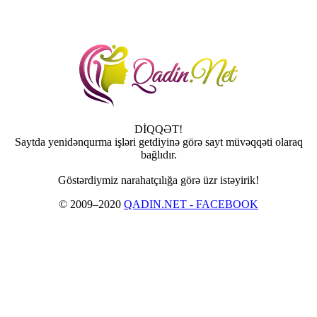
DİQQƏT!
Saytda yenidənqurma işləri getdiyinə görə sayt müvəqqəti olaraq
bağlıdır.
Göstərdiymiz narahatçılığa görə üzr istəyirik!
© 2009–2020
QADIN.NET - FACEBOOK