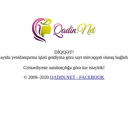
DİQQƏT!
aytda yenidənqurma işləri getdiyinə görə sayt müvəqqəti olaraq bağlıdı
Göstərdiymiz narahatçılığa görə üzr istəyirik!
© 2009–2020
QADIN.NET - FACEBOOK