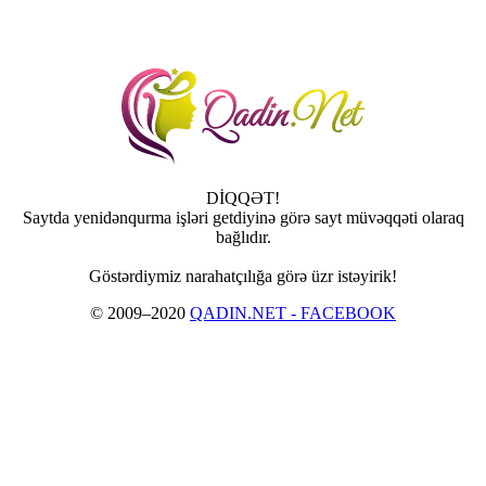
DİQQƏT!
Saytda yenidənqurma işləri getdiyinə görə sayt müvəqqəti olaraq
bağlıdır.
Göstərdiymiz narahatçılığa görə üzr istəyirik!
© 2009–2020
QADIN.NET - FACEBOOK