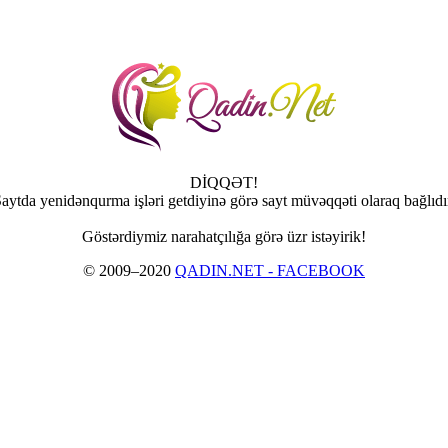
DİQQƏT!
aytda yenidənqurma işləri getdiyinə görə sayt müvəqqəti olaraq bağlıdı
Göstərdiymiz narahatçılığa görə üzr istəyirik!
© 2009–2020
QADIN.NET - FACEBOOK