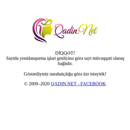
DİQQƏT!
Saytda yenidənqurma işləri getdiyinə görə sayt müvəqqəti olaraq
bağlıdır.
Göstərdiymiz narahatçılığa görə üzr istəyirik!
© 2009–2020
QADIN.NET - FACEBOOK