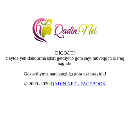
DİQQƏT!
Saytda yenidənqurma işləri getdiyinə görə sayt müvəqqəti olaraq
bağlıdır.
Göstərdiymiz narahatçılığa görə üzr istəyirik!
© 2009–2020
QADIN.NET - FACEBOOK